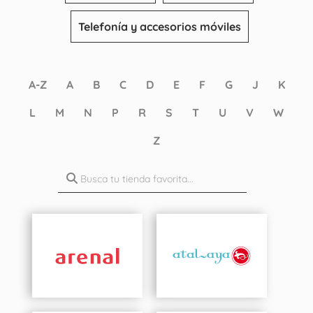
Telefonía y accesorios móviles
A-Z
A
B
C
D
E
F
G
J
K
L
M
N
P
R
S
T
U
V
W
Z