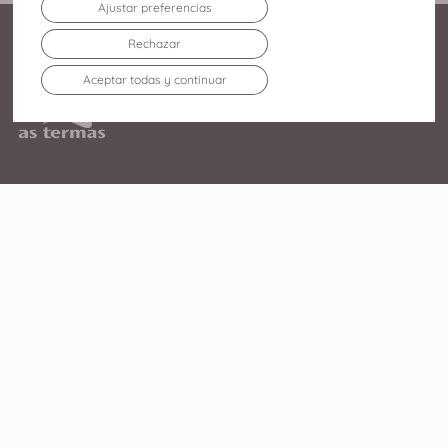
Ajustar preferencias
Rechazar
Aceptar todas y continuar
Av. Infanta Elena Duquesa
de Lugo, 213 27003 – Lugo
982 219 752
El Centro
Tiendas
Agenda
Restaurantes
Servicios