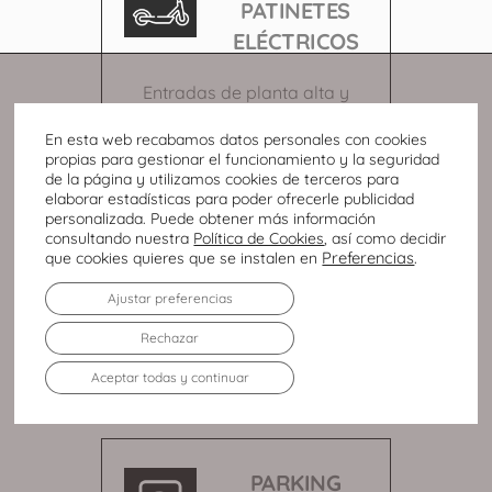
PATINETES
ELÉCTRICOS
Entradas de planta alta y
planta baja
En esta web recabamos datos personales con cookies
propias para gestionar el funcionamiento y la seguridad
de la página y utilizamos cookies de terceros para
elaborar estadísticas para poder ofrecerle publicidad
personalizada. Puede obtener más información
PARKING
consultando nuestra
Política de Cookies
, así como decidir
Preferencias
.
que cookies quieres que se instalen en
DELIVERY
Ajustar preferencias
Rechazar
Situados en el parking de la
planta 1
Aceptar todas y continuar
PARKING