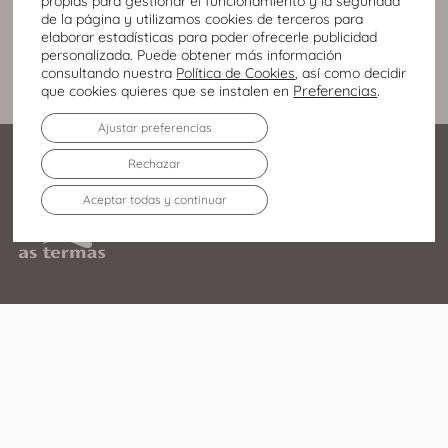
propias para gestionar el funcionamiento y la seguridad
de la página y utilizamos cookies de terceros para
elaborar estadísticas para poder ofrecerle publicidad
personalizada. Puede obtener más información
consultando nuestra
Política de Cookies
, así como decidir
Preferencias
.
que cookies quieres que se instalen en
Ajustar preferencias
Rechazar
Aceptar todas y continuar
Av. Infanta Elena Duquesa
de Lugo, 213 27003 – Lugo
982 219 752