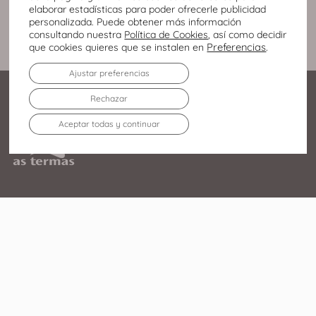
elaborar estadísticas para poder ofrecerle publicidad
personalizada. Puede obtener más información
consultando nuestra
Política de Cookies
, así como decidir
Preferencias
.
que cookies quieres que se instalen en
Ajustar preferencias
Rechazar
Aceptar todas y continuar
Av. Infanta Elena Duquesa
de Lugo, 213 27003 – Lugo
982 219 752
El Centro