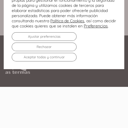
propias para gestionar el funcionamiento y la seguridad
de la página y utilizamos cookies de terceros para
elaborar estadísticas para poder ofrecerle publicidad
personalizada. Puede obtener más información
consultando nuestra
Política de Cookies
, así como decidir
Preferencias
.
que cookies quieres que se instalen en
Ajustar preferencias
Rechazar
Aceptar todas y continuar
Av. Infanta Elena Duquesa
de Lugo, 213 27003 – Lugo
982 219 752