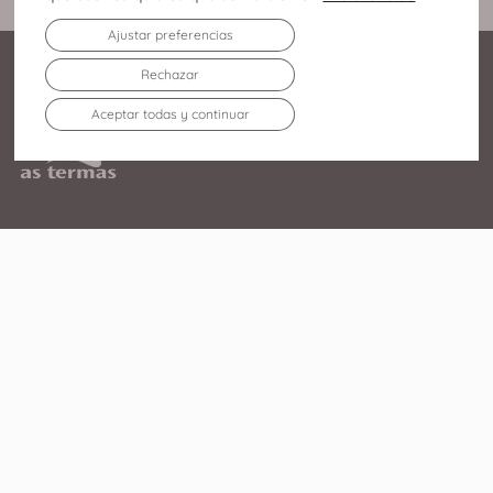
Ajustar preferencias
Rechazar
Aceptar todas y continuar
Av. Infanta Elena Duquesa
de Lugo, 213 27003 – Lugo
982 219 752
El Centro
Tiendas
Agenda
Restaurantes
Servicios