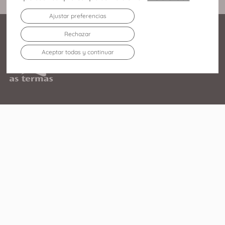
Ajustar preferencias
Rechazar
Aceptar todas y continuar
Av. Infanta Elena Duquesa
de Lugo, 213 27003 – Lugo
982 219 752
El Centro
Tiendas
Agenda
Restaurantes
Servicios