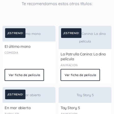
Te recomendamos estos otros títulos:
¡ESTRENO!
¡ESTRENO!
El último mono
La Patrulla Canina: La dino
película
El último mono
COMEDIA
La Patrulla Canina: La dino
película
ANIMACION
Ver ficha de película
Ver ficha de película
¡ESTRENO!
En mar abierto
Toy Story 5
En mar abierto
Toy Story 5