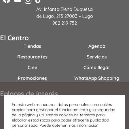
Av. Infanta Elena Duquesa
de Lugo, 213 27003 – Lugo
982 219 752
El Centro
Tiendas
Agenda
Restaurantes
Servicios
Cine
Cómo llegar
Promociones
WhatsApp Shopping
Enlaces de Interés
Contacto
En esta web recabamos datos personales con cookies
propias para gestionar el funcionamiento y la seguridad
Horario
de la página y utilizamos cookies de terceros para
elaborar estadísticas para poder ofrecerle publicidad
Oportunidades de negocio
personalizada. Puede obtener más información