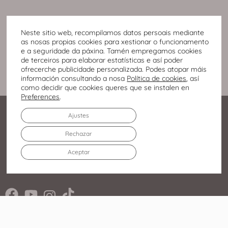
Neste sitio web, recompilamos datos persoais mediante
as nosas propias cookies para xestionar o funcionamento
e a seguridade da páxina. Tamén empregamos cookies
de terceiros para elaborar estatísticas e así poder
ofrecerche publicidade personalizada. Podes atopar máis
información consultando a nosa
Política de cookies
, así
como decidir que cookies queres que se instalen en
Preferences
.
Ajustes
Rechazar
Aceptar
Av. Infanta Elena Duquesa
de Lugo, 213 27003 – Lugo