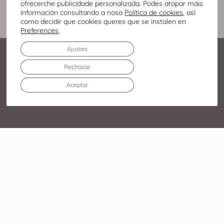
ofrecerche publicidade personalizada. Podes atopar máis
información consultando a nosa
Política de cookies
, así
como decidir que cookies queres que se instalen en
Preferences
.
Ajustes
Rechazar
Aceptar
Av. Infanta Elena Duquesa
de Lugo, 213 27003 – Lugo
982 219 752
O Centro Comercial