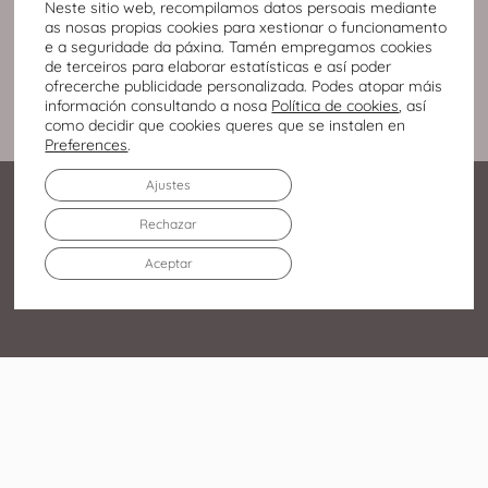
Neste sitio web, recompilamos datos persoais mediante
as nosas propias cookies para xestionar o funcionamento
e a seguridade da páxina. Tamén empregamos cookies
de terceiros para elaborar estatísticas e así poder
ofrecerche publicidade personalizada. Podes atopar máis
información consultando a nosa
Política de cookies
, así
como decidir que cookies queres que se instalen en
Preferences
.
Ajustes
Rechazar
Aceptar
Av. Infanta Elena Duquesa
de Lugo, 213 27003 – Lugo
982 219 752