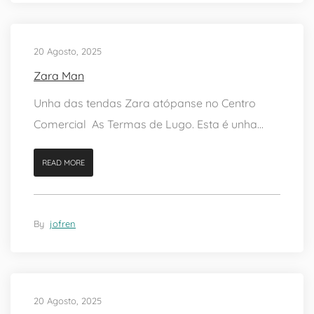
20 Agosto, 2025
Zara Man
Unha das tendas Zara atópanse no Centro
Comercial As Termas de Lugo. Esta é unha...
READ MORE
By
jofren
20 Agosto, 2025