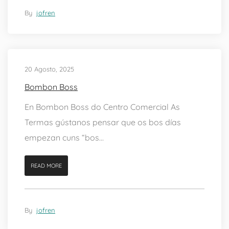
By
jofren
20 Agosto, 2025
Bombon Boss
En Bombon Boss do Centro Comercial As
Termas gústanos pensar que os bos días
empezan cuns “bos...
READ MORE
By
jofren