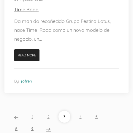
Time Road
Da man do recoñecido Grupo Festina Lotus,
nace Time Road como un novo modelo de
negocio, un...
READ MORE
By
jofren
1
2
3
4
5
…
8
9