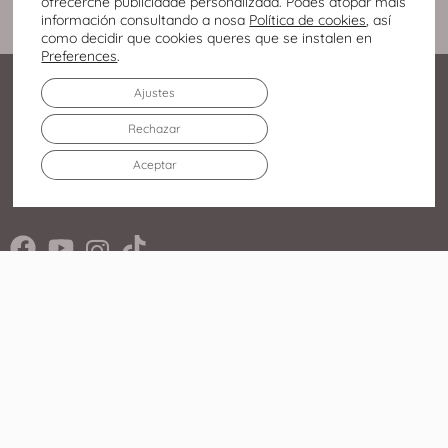
ofrecerche publicidade personalizada. Podes atopar máis
información consultando a nosa
Política de cookies
, así
como decidir que cookies queres que se instalen en
Preferences
.
Ajustes
Rechazar
Aceptar
Av. Infanta Elena Duquesa
de Lugo, 213 27003 – Lugo
982 219 752
O Centro Comercial
Tendas Lugo
Axenda