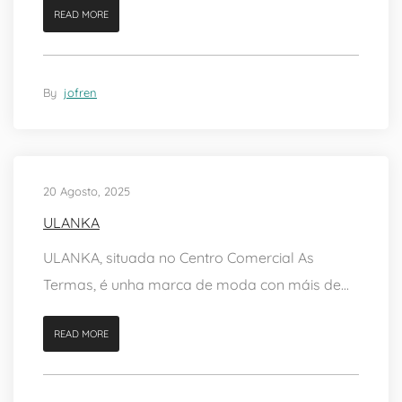
READ MORE
By
jofren
20 Agosto, 2025
ULANKA
ULANKA, situada no Centro Comercial As
Termas, é unha marca de moda con máis de...
READ MORE