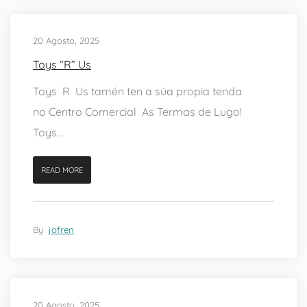
20 Agosto, 2025
Toys “R” Us
Toys R Us tamén ten a súa propia tenda
no Centro Comercial As Termas de Lugo!
Toys...
READ MORE
By
jofren
20 Agosto, 2025